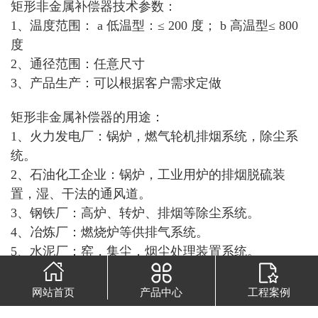
矩形非金属补偿器技术参数：
1、温度范围： a 低温型：≤ 200 度； b 高温型≤ 800
度
2、通径范围：任意尺寸
3、产品生产：可以根据客户需求定做
矩形非金属补偿器的用途：
1、火力发电厂：锅炉，燃气轮机排烟系统，除尘系
统。
2、石油化工企业：锅炉，工业用炉的排烟脱硫装
置，湿、干法的通风道。
3、钢铁厂：高炉、转炉、排烟等除尘系统。
4、冶炼厂：燃烧炉等供排气系统。
5、水泥厂：窑，集尘，烟尘处理装置系统。
6、装置类：集尘器，吸收塔，空气加热器，鼓风机
各设备进出口。
网站首页
产品中心
工程案例