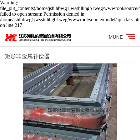
Warning:
file_put_contents(/home/jshlhbwg1jwsshllihgb1weg/wwwroot/source/c
failed to open stream: Permission denied in
/home/jshlhbwg1jwsshllihgb1weg/wwwroot/source/model/api.class.ph
on line 217
MUNE
矩形非金属补偿器