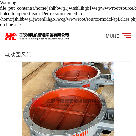
Warning:
file_put_contents(/home/jshlhbwg1jwsshllihgb1weg/wwwroot/source/c
failed to open stream: Permission denied in
/home/jshlhbwg1jwsshllihgb1weg/wwwroot/source/model/api.class.ph
on line 217
MUNE
电动圆风门