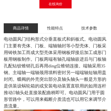
在线询价
商品详情
性能特点
技术参数
电动圆风门结构形式分垂直板式和斜板式。电动圆风
门主要有壳体、门板、端轴轴封等小型壳体、门板采
用铸铁加工而成大型壳体采用钢板焊接后加工成形门
板用钢板制作。门板两端有轴孔端轴嵌进后与门板轴
孔配钻铰锥销孔后再用ding位锥销连接。端轴采用35
钢。主端轴一端轴颈用填料密封另一端端轴短轴用盖
封闭。蝶阀的外壳突出部分及轴头轴头一般是方形的
是供装设蜗轮箱的或安装电动装置直联用的如用连杆
推动轴头处直接装配曲柄即可。电动圆风门用于圆
形管路中，可以用来截断介质流也可以用它来调节介
质流量。